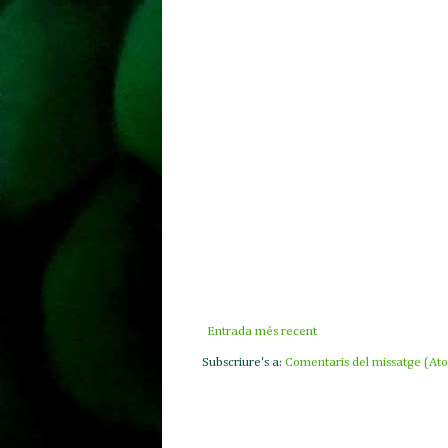
Entrada més recent
Subscriure's a:
Comentaris del missatge (At