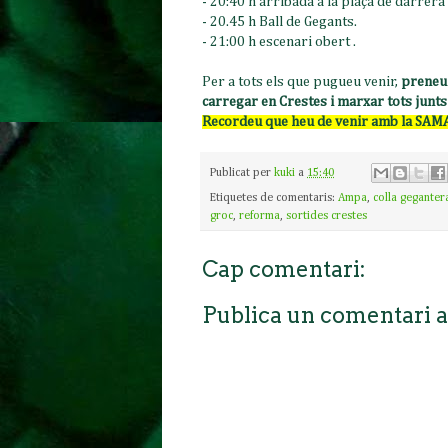
- 20:40 h arribada a la plaça de darrera
- 20.45 h Ball de Gegants.
- 21:00 h escenari obert .
Per a tots els que pugueu venir,
preneu 
carregar en Crestes i marxar tots junts
Recordeu que heu de venir amb la SA
Publicat per
kuki
a
15:40
Etiquetes de comentaris:
Ampa
,
colla geganter
groc
,
reforma
,
sortides crestes
Cap comentari:
Publica un comentari a