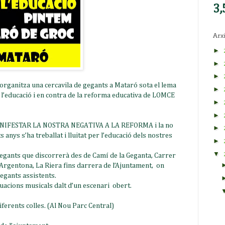
3,
Arxi
►
►
►
organitza una cercavila de gegants a Mataró sota el lema
►
educació i en contra de la reforma educativa de LOMCE
►
►
i MANIFESTAR LA NOSTRA NEGATIVA A LA REFORMA i la no
►
 anys s’ha treballat i lluitat per l’educació dels nostres
►
▼
 gegants que discorrerà des de Camí de la Geganta, Carrer
 Argentona, La Riera fins darrera de l’Ajuntament, on
gegants assistents.
uacions musicals dalt d’un escenari obert.
ferents colles. (Al Nou Parc Central)