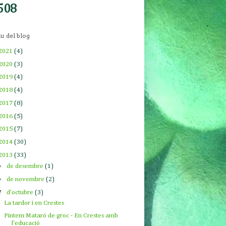
508
u del blog
2021
(4)
2020
(3)
2019
(4)
2018
(4)
2017
(8)
2016
(5)
2015
(7)
2014
(30)
2013
(33)
►
de desembre
(1)
►
de novembre
(2)
▼
d’octubre
(3)
La tardor i en Crestes
Pintem Mataró de groc - En Crestes amb
l'educació