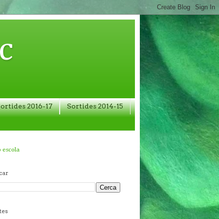
c
ortides 2016-17
Sortides 2014-15
 escola
car
tes