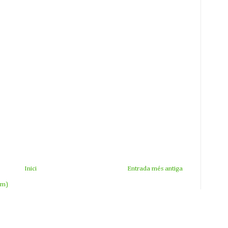
Inici
Entrada més antiga
om)