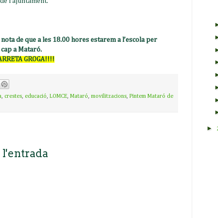
 de l’ajuntament.
nota de que a les 18.00 hores estarem a l’escola per
 cap a Mataró.
MARRETA GROGA!!!!
a
,
crestes
,
educació
,
LOMCE
,
Mataró
,
movilitzacions
,
Pintem Mataró de
►
 l'entrada