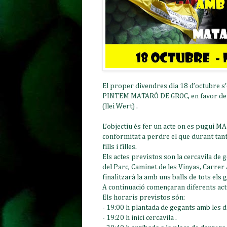
El proper divendres dia 18 d’octubre s'
PINTEM MATARÓ DE GROC, en favor de l’
(llei Wert) .
L’objectiu és fer un acte on es pugu
conformitat a perdre el que durant tants
fills i filles.
Els actes previstos son la cercavila de
del Parc, Caminet de les Vinyas, Carrer
finalitzarà la amb uns balls de tots els 
A continuació començaran diferents act
Els horaris previstos són:
- 19:00 h plantada de gegants amb les di
- 19:20 h inici cercavila .