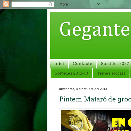
Gegante
Inici
Contacte
Sortides 2022
Sortides 2012-13
Temes socials
divendres, 4 d’octubre del 2013
Pintem Mataró de groc 