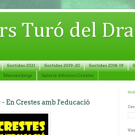
rs Turó del Dra
Sortides 2021
Sortides 2019-20
Sortides 2018-19
S
Merxandatge
Galeria dibuixos Crestes
Web
- En Crestes amb l'educació
Cer
Visi