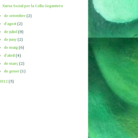
Xarxa Social per la Colla Gegantera
►
de setembre
(2)
►
d’agost
(2)
►
de juliol
(8)
►
de juny
(2)
►
de maig
(6)
►
d’abril
(4)
►
de març
(2)
►
de gener
(1)
2012
(5)