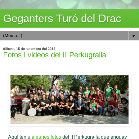
Geganters Turó del Drac
▼
dilluns, 15 de setembre del 2014
Fotos i videos del II Perkugralla
Aquí teniu
algunes fotos
del II Perkugralla que enguay