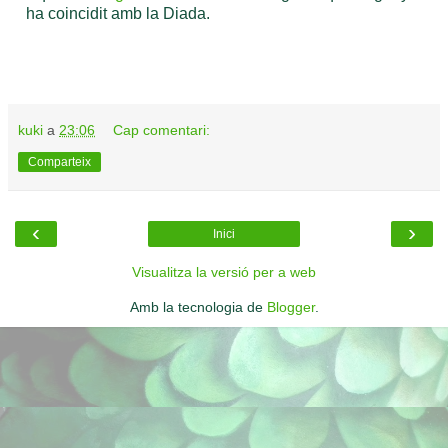
ha coincidit amb la Diada.
kuki
a
23:06
Cap comentari:
Comparteix
‹
›
Inici
Visualitza la versió per a web
Amb la tecnologia de
Blogger
.