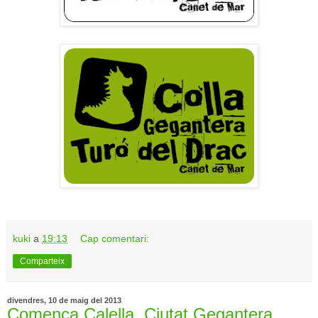
kuki
a
19:13
Cap comentari:
Comparteix
divendres, 10 de maig del 2013
Comença Calella, Ciutat Gegantera