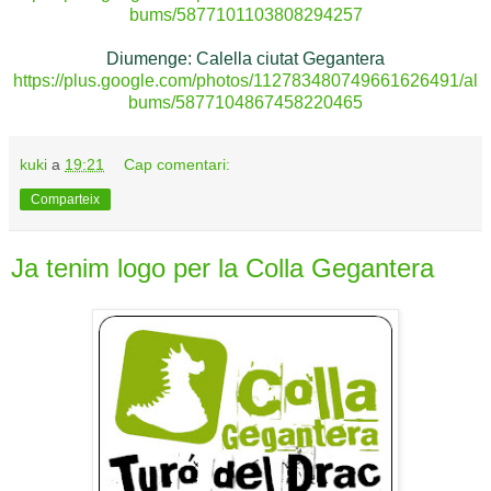
bums/5877101103808294257
Diumenge: Calella ciutat Gegantera
https://plus.google.com/photos/112783480749661626491/al
bums/5877104867458220465
kuki
a
19:21
Cap comentari:
Comparteix
Ja tenim logo per la Colla Gegantera