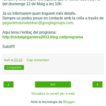
del diumenge 12 de Maig a les 10h.
Ja us informarem quan tinguem més detalls.
Sempre us podeu posar en contacte amb la colla a través de
gegantersturodeldrac@googlegroups.com
.
Aquí teniu l'enllaç del programa:
http://ciutatgegantera2013.blog.cat/programa
Salut!!!!
kuki
a
22:32
Cap comentari:
Comparteix
‹
›
Inici
Visualitza la versió per a web
Amb la tecnologia de
Blogger
.