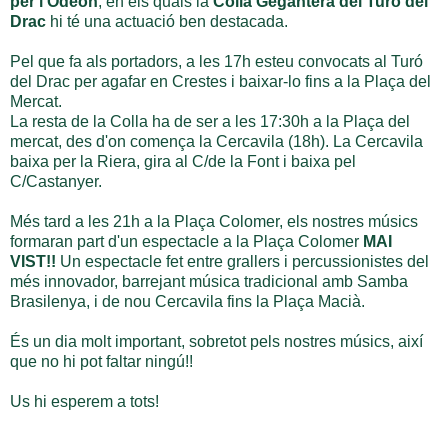
per l'Odeón
, en els quals la
Colla Gegantera del Turó del
Drac
hi té una actuació ben destacada.
Pel que fa als portadors, a les 17h esteu convocats al Turó
del Drac per agafar en Crestes i baixar-lo fins a la Plaça del
Mercat.
La resta de la Colla ha de ser a les 17:30h a la Plaça del
mercat, des d'on comença la Cercavila (18h). La Cercavila
baixa per la Riera, gira al C/de la Font i baixa pel
C/Castanyer.
Més tard a les 21h a la Plaça Colomer, els nostres músics
formaran part d'un espectacle a la Plaça Colomer
MAI
VIST!!
Un espectacle fet entre grallers i percussionistes del
més innovador, barrejant música tradicional amb Samba
Brasilenya, i de nou Cercavila fins la Plaça Macià.
És un dia molt important, sobretot pels nostres músics, així
que no hi pot faltar ningú!!
Us hi esperem a tots!