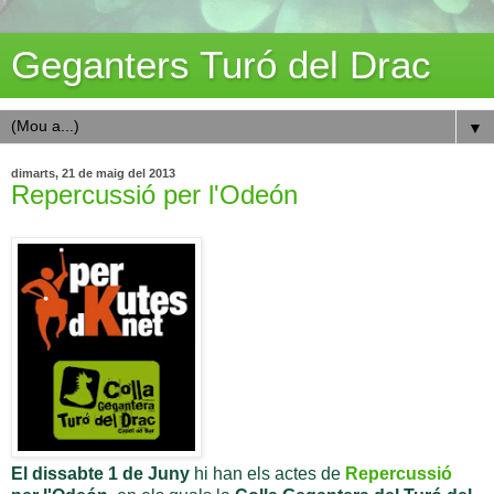
Geganters Turó del Drac
▼
dimarts, 21 de maig del 2013
Repercussió per l'Odeón
El dissabte 1 de Juny
hi han els actes de
Repercussió