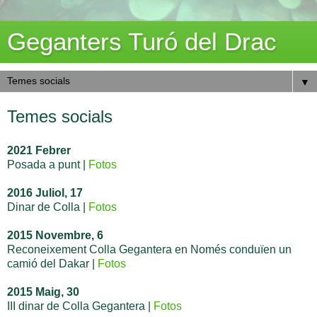
Geganters Turó del Drac
▼
Temes socials
2021 Febrer
Posada a punt |
Fotos
2016 Juliol, 17
Dinar de Colla |
Fotos
2015 Novembre, 6
Reconeixement Colla Gegantera en Només conduïen un
camió del Dakar |
Fotos
2015 Maig, 30
III dinar de Colla Gegantera |
Fotos