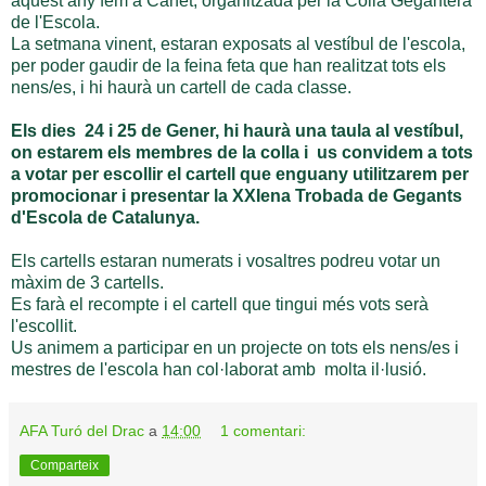
aquest any fem a Canet, organitzada per la Colla Gegantera
de l'Escola.
La setmana vinent, estaran exposats al vestíbul de l'escola,
per poder gaudir de la feina feta que han realitzat tots els
nens/es, i hi haurà un cartell de cada classe.
Els dies 24 i 25 de Gener, hi haurà una taula al vestíbul,
on estarem els membres de la colla i us convidem a tots
a votar per escollir el cartell que enguany utilitzarem per
promocionar i presentar la XXIena Trobada de Gegants
d'Escola de Catalunya.
Els cartells estaran numerats i vosaltres podreu votar un
màxim de 3 cartells.
Es farà el recompte i el cartell que tingui més vots serà
l'escollit.
Us animem a participar en un projecte on tots els nens/es i
mestres de l'escola han col·laborat amb molta il·lusió.
AFA Turó del Drac
a
14:00
1 comentari:
Comparteix